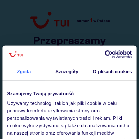
1
numer
w Polsce
Przejdź do TUI.pl
Przepraszamy
Wysłaliśmy nasz serwis na krótkie wakacje.
Wracamy niebawem!
Zgoda
Szczegóły
O plikach cookies
Szanujemy Twoją prywatność
Używamy technologii takich jak pliki cookie w celu
poprawy komfortu użytkowania strony oraz
personalizowania wyświetlanych treści i reklam. Pliki
cookie wykorzystywane są także do analizowania ruchu
na naszej stronie oraz oferowania funkcji mediów