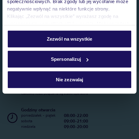
społecznościowych. Brak zgody lub jej wycofanie może
negatywnie wpłynąć na niektóre funkcje strony.
Klikając „Zezwól na wszystkie” wyrażasz zgodę na
umieszczenie wszystkich plików cookie. Możesz jednak
personalizować swój wybór wchodząc w zakładkę
„Szczegóły”
Zezwól na wszystkie
Szczegółowe informacje o plikach cookie znajdziesz
w
polityce plików cookies
oraz
polityce prywatności
.
Spersonalizuj
Nie zezwalaj
Telefoniczne Centrum Rezerwacji
22 270 31 20
Całkowity koszt połączenia wg stawki operatora
Godziny otwarcia
08:00-22:00
poniedziałek - piątek
09:00-21:00
sobota
09:00-20:00
niedziela