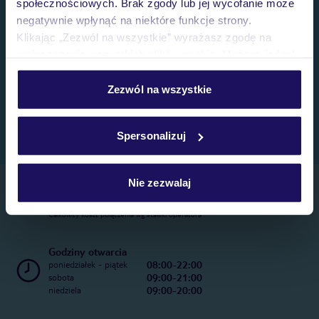
społecznościowych. Brak zgody lub jej wycofanie może
negatywnie wpłynąć na niektóre funkcje strony.
Klikając „Zezwól na wszystkie” wyrażasz zgodę na
umieszczenie wszystkich plików cookie. Możesz jednak
personalizować swój wybór wchodząc w zakładkę
„Szczegóły”
Zezwól na wszystkie
Szczegółowe informacje o plikach cookie znajdziesz
w
polityce plików cookies
oraz
polityce prywatności
.
Spersonalizuj
Nie zezwalaj
Telefoniczne Centrum Rezerwacji
22 270 31 20
Całkowity koszt połączenia wg stawki operatora
Godziny otwarcia
08:00-22:00
poniedziałek - piątek
09:00-21:00
sobota
09:00-20:00
niedziela