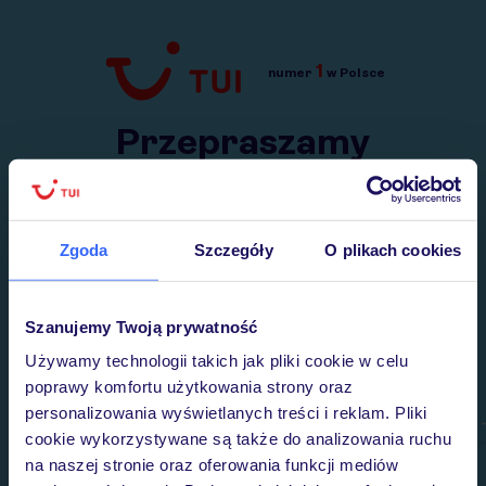
1
numer
w Polsce
Przejdź do TUI.pl
Przepraszamy
Wysłaliśmy nasz serwis na krótkie wakacje.
Wracamy niebawem!
Zgoda
Szczegóły
O plikach cookies
Szanujemy Twoją prywatność
Używamy technologii takich jak pliki cookie w celu
poprawy komfortu użytkowania strony oraz
personalizowania wyświetlanych treści i reklam. Pliki
cookie wykorzystywane są także do analizowania ruchu
na naszej stronie oraz oferowania funkcji mediów