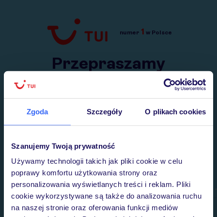
1
numer
w Polsce
Przejdź do TUI.pl
Przepraszamy
Wysłaliśmy nasz serwis na krótkie wakacje.
Wracamy niebawem!
Zgoda
Szczegóły
O plikach cookies
Szanujemy Twoją prywatność
Używamy technologii takich jak pliki cookie w celu
poprawy komfortu użytkowania strony oraz
personalizowania wyświetlanych treści i reklam. Pliki
cookie wykorzystywane są także do analizowania ruchu
na naszej stronie oraz oferowania funkcji mediów