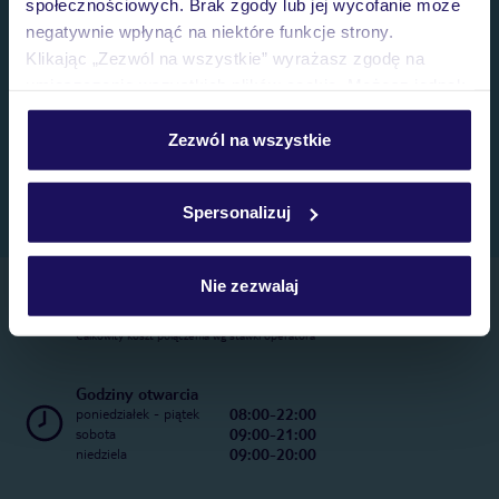
społecznościowych. Brak zgody lub jej wycofanie może
negatywnie wpłynąć na niektóre funkcje strony.
Klikając „Zezwól na wszystkie” wyrażasz zgodę na
umieszczenie wszystkich plików cookie. Możesz jednak
personalizować swój wybór wchodząc w zakładkę
„Szczegóły”
Zezwól na wszystkie
Szczegółowe informacje o plikach cookie znajdziesz
w
polityce plików cookies
oraz
polityce prywatności
.
Spersonalizuj
Nie zezwalaj
Telefoniczne Centrum Rezerwacji
22 270 31 20
Całkowity koszt połączenia wg stawki operatora
Godziny otwarcia
08:00-22:00
poniedziałek - piątek
09:00-21:00
sobota
09:00-20:00
niedziela