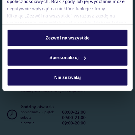
społecznościowych. Brak zgody lub jej wycofanie może
negatywnie wpłynąć na niektóre funkcje strony.
Klikając „Zezwól na wszystkie” wyrażasz zgodę na
umieszczenie wszystkich plików cookie. Możesz jednak
personalizować swój wybór wchodząc w zakładkę
„Szczegóły”
Zezwól na wszystkie
Szczegółowe informacje o plikach cookie znajdziesz
w
polityce plików cookies
oraz
polityce prywatności
.
Spersonalizuj
Nie zezwalaj
Telefoniczne Centrum Rezerwacji
22 270 31 20
Całkowity koszt połączenia wg stawki operatora
Godziny otwarcia
08:00-22:00
poniedziałek - piątek
09:00-21:00
sobota
09:00-20:00
niedziela