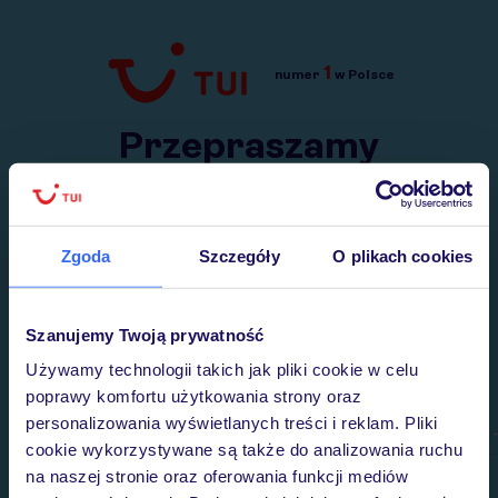
1
numer
w Polsce
Przejdź do TUI.pl
Przepraszamy
Wysłaliśmy nasz serwis na krótkie wakacje.
Wracamy niebawem!
Zgoda
Szczegóły
O plikach cookies
Szanujemy Twoją prywatność
Używamy technologii takich jak pliki cookie w celu
poprawy komfortu użytkowania strony oraz
personalizowania wyświetlanych treści i reklam. Pliki
cookie wykorzystywane są także do analizowania ruchu
na naszej stronie oraz oferowania funkcji mediów