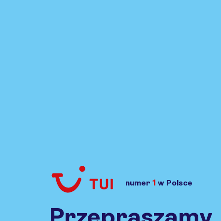
1
numer
w Polsce
Przejdź do TUI.pl
Przepraszamy