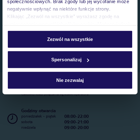
społecznościowych. Brak zgody lub jej wycofanie może
negatywnie wpłynąć na niektóre funkcje strony.
Klikając „Zezwól na wszystkie” wyrażasz zgodę na
umieszczenie wszystkich plików cookie. Możesz jednak
personalizować swój wybór wchodząc w zakładkę
„Szczegóły”
Zezwól na wszystkie
Szczegółowe informacje o plikach cookie znajdziesz
w
polityce plików cookies
oraz
polityce prywatności
.
Spersonalizuj
Nie zezwalaj
Telefoniczne Centrum Rezerwacji
22 270 31 20
Całkowity koszt połączenia wg stawki operatora
Godziny otwarcia
08:00-22:00
poniedziałek - piątek
09:00-21:00
sobota
09:00-20:00
niedziela