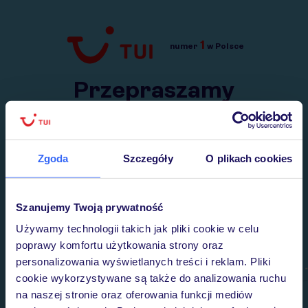
1
numer
w Polsce
Przejdź do TUI.pl
Przepraszamy
Wysłaliśmy nasz serwis na krótkie wakacje.
Wracamy niebawem!
Zgoda
Szczegóły
O plikach cookies
Szanujemy Twoją prywatność
Używamy technologii takich jak pliki cookie w celu
poprawy komfortu użytkowania strony oraz
personalizowania wyświetlanych treści i reklam. Pliki
cookie wykorzystywane są także do analizowania ruchu
na naszej stronie oraz oferowania funkcji mediów