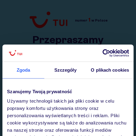
1
numer
w Polsce
Przejdź do TUI.pl
Przepraszamy
Wysłaliśmy nasz serwis na krótkie wakacje.
Wracamy niebawem!
Zgoda
Szczegóły
O plikach cookies
Szanujemy Twoją prywatność
Używamy technologii takich jak pliki cookie w celu
poprawy komfortu użytkowania strony oraz
personalizowania wyświetlanych treści i reklam. Pliki
cookie wykorzystywane są także do analizowania ruchu
na naszej stronie oraz oferowania funkcji mediów