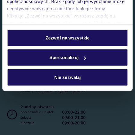
społecznościowych. Brak zgody lub jej wycofanie może
negatywnie wpłynąć na niektóre funkcje strony.
Klikając „Zezwól na wszystkie” wyrażasz zgodę na
umieszczenie wszystkich plików cookie. Możesz jednak
personalizować swój wybór wchodząc w zakładkę
„Szczegóły”
Zezwól na wszystkie
Szczegółowe informacje o plikach cookie znajdziesz
w
polityce plików cookies
oraz
polityce prywatności
.
Spersonalizuj
Nie zezwalaj
Telefoniczne Centrum Rezerwacji
22 270 31 20
Całkowity koszt połączenia wg stawki operatora
Godziny otwarcia
08:00-22:00
poniedziałek - piątek
09:00-21:00
sobota
09:00-20:00
niedziela