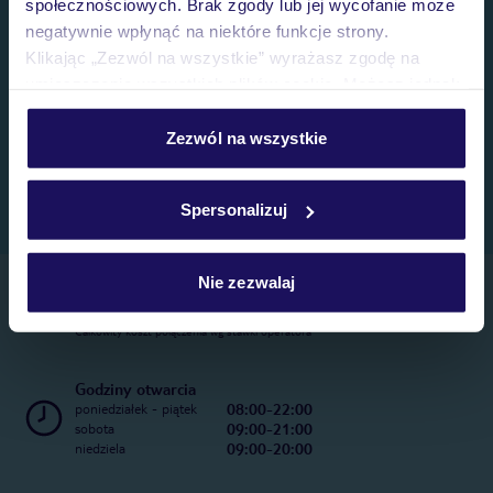
społecznościowych. Brak zgody lub jej wycofanie może
negatywnie wpłynąć na niektóre funkcje strony.
Klikając „Zezwól na wszystkie” wyrażasz zgodę na
umieszczenie wszystkich plików cookie. Możesz jednak
personalizować swój wybór wchodząc w zakładkę
„Szczegóły”
Zezwól na wszystkie
Szczegółowe informacje o plikach cookie znajdziesz
w
polityce plików cookies
oraz
polityce prywatności
.
Spersonalizuj
Nie zezwalaj
Telefoniczne Centrum Rezerwacji
22 270 31 20
Całkowity koszt połączenia wg stawki operatora
Godziny otwarcia
08:00-22:00
poniedziałek - piątek
09:00-21:00
sobota
09:00-20:00
niedziela