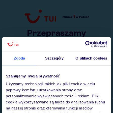
1
numer
w Polsce
Przejdź do TUI.pl
Przepraszamy
Wysłaliśmy nasz serwis na krótkie wakacje.
Wracamy niebawem!
Zgoda
Szczegóły
O plikach cookies
Szanujemy Twoją prywatność
Używamy technologii takich jak pliki cookie w celu
poprawy komfortu użytkowania strony oraz
personalizowania wyświetlanych treści i reklam. Pliki
cookie wykorzystywane są także do analizowania ruchu
na naszej stronie oraz oferowania funkcji mediów