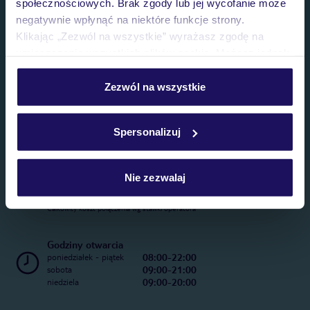
społecznościowych. Brak zgody lub jej wycofanie może
negatywnie wpłynąć na niektóre funkcje strony.
Klikając „Zezwól na wszystkie” wyrażasz zgodę na
umieszczenie wszystkich plików cookie. Możesz jednak
personalizować swój wybór wchodząc w zakładkę
„Szczegóły”
Zezwól na wszystkie
Szczegółowe informacje o plikach cookie znajdziesz
w
polityce plików cookies
oraz
polityce prywatności
.
Spersonalizuj
Nie zezwalaj
Telefoniczne Centrum Rezerwacji
22 270 31 20
Całkowity koszt połączenia wg stawki operatora
Godziny otwarcia
08:00-22:00
poniedziałek - piątek
09:00-21:00
sobota
09:00-20:00
niedziela