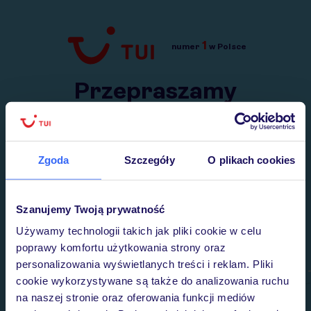
1
numer
w Polsce
Przejdź do TUI.pl
Przepraszamy
Wysłaliśmy nasz serwis na krótkie wakacje.
Wracamy niebawem!
Zgoda
Szczegóły
O plikach cookies
Szanujemy Twoją prywatność
Używamy technologii takich jak pliki cookie w celu
poprawy komfortu użytkowania strony oraz
personalizowania wyświetlanych treści i reklam. Pliki
cookie wykorzystywane są także do analizowania ruchu
na naszej stronie oraz oferowania funkcji mediów