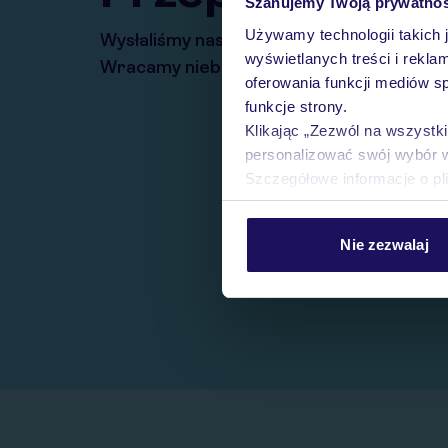
Szanujemy Twoją prywatno
Używamy technologii takich 
Wysłaliśmy nasz serwis na krótkie wakacj
wyświetlanych treści i rekla
Wracamy niebawem!
oferowania funkcji mediów s
funkcje strony.
Klikając „Zezwól na wszystk
personalizować swój wybór 
Szczegółowe informacje o pl
Nie zezwalaj