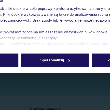
ść
jak pliki cookie w celu poprawy komfortu użytkowania strony or
e.
m. Pliki cookie wykorzystywane są także do analizowania ruchu 
połecznościowych. Brak zgody lub jej wycofanie może negatywni
ie” wyrażasz zgodę na umieszczenie wszystkich plików cookie
wchodząc w zakładkę „Szczegóły”
ikach cookie znajdziesz w
polityce plików cookies
oraz
polity
Spersonalizuj
Z
Godziny otwarcia