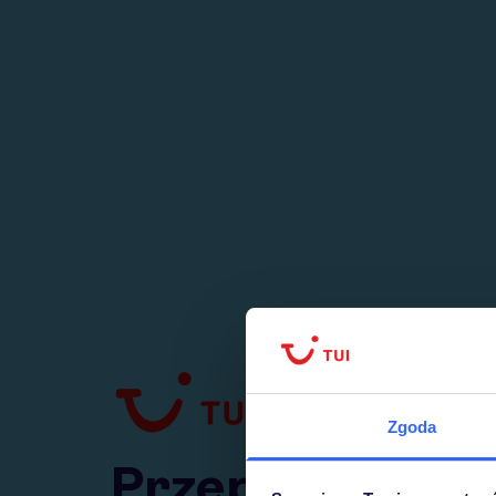
1
numer
w Polsce
Zgoda
Przejdź do TUI.pl
Przepraszamy