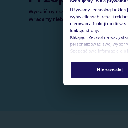
Szanujemy Twoją prywatno
Używamy technologii takich 
Wysłaliśmy nasz serwis na krótkie wakacj
wyświetlanych treści i rekla
Wracamy niebawem!
oferowania funkcji mediów s
funkcje strony.
Klikając „Zezwól na wszystk
personalizować swój wybór 
Szczegółowe informacje o pl
Nie zezwalaj