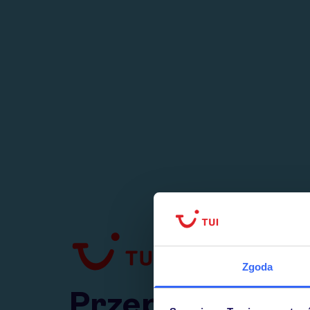
1
numer
w Polsce
Zgoda
Przejdź do TUI.pl
Przepraszamy