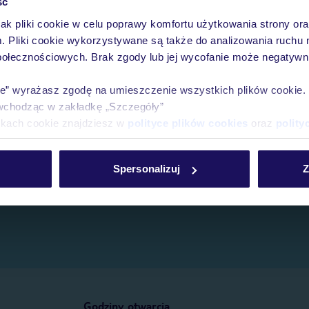
ść
jak pliki cookie w celu poprawy komfortu użytkowania strony or
e.
m. Pliki cookie wykorzystywane są także do analizowania ruchu 
połecznościowych. Brak zgody lub jej wycofanie może negatywni
ie” wyrażasz zgodę na umieszczenie wszystkich plików cookie
wchodząc w zakładkę „Szczegóły”
ikach cookie znajdziesz w
polityce plików cookies
oraz
polity
Spersonalizuj
Z
Godziny otwarcia