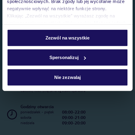
społecznościowych. Brak zgody lub jej wycofanie może
negatywnie wpłynąć na niektóre funkcje strony.
Klikając „Zezwól na wszystkie” wyrażasz zgodę na
umieszczenie wszystkich plików cookie. Możesz jednak
personalizować swój wybór wchodząc w zakładkę
„Szczegóły”
Zezwól na wszystkie
Szczegółowe informacje o plikach cookie znajdziesz
w
polityce plików cookies
oraz
polityce prywatności
.
Spersonalizuj
Nie zezwalaj
Telefoniczne Centrum Rezerwacji
22 270 31 20
Całkowity koszt połączenia wg stawki operatora
Godziny otwarcia
08:00-22:00
poniedziałek - piątek
09:00-21:00
sobota
09:00-20:00
niedziela