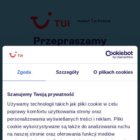
1
numer
w Polsce
Przejdź do TUI.pl
Przepraszamy
Wysłaliśmy nasz serwis na krótkie wakacje.
Wracamy niebawem!
Zgoda
Szczegóły
O plikach cookies
Szanujemy Twoją prywatność
Używamy technologii takich jak pliki cookie w celu
poprawy komfortu użytkowania strony oraz
personalizowania wyświetlanych treści i reklam. Pliki
cookie wykorzystywane są także do analizowania ruchu
na naszej stronie oraz oferowania funkcji mediów