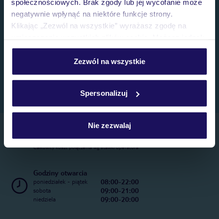
społecznościowych. Brak zgody lub jej wycofanie może
negatywnie wpłynąć na niektóre funkcje strony.
Klikając „Zezwól na wszystkie” wyrażasz zgodę na
umieszczenie wszystkich plików cookie. Możesz jednak
personalizować swój wybór wchodząc w zakładkę
„Szczegóły”
Zezwól na wszystkie
Szczegółowe informacje o plikach cookie znajdziesz
w
polityce plików cookies
oraz
polityce prywatności
.
Spersonalizuj
Nie zezwalaj
Telefoniczne Centrum Rezerwacji
22 270 31 20
Całkowity koszt połączenia wg stawki operatora
Godziny otwarcia
08:00-22:00
poniedziałek - piątek
09:00-21:00
sobota
09:00-20:00
niedziela