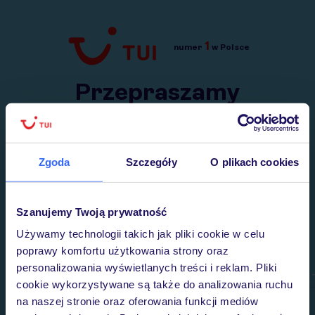
1
numer
w Polsce
Przejdź do TUI.pl
Przepraszamy
Wysłaliśmy nasz serwis na krótkie wakacje.
Wracamy niebawem!
Zgoda
Szczegóły
O plikach cookies
Szanujemy Twoją prywatność
Używamy technologii takich jak pliki cookie w celu
poprawy komfortu użytkowania strony oraz
personalizowania wyświetlanych treści i reklam. Pliki
cookie wykorzystywane są także do analizowania ruchu
na naszej stronie oraz oferowania funkcji mediów