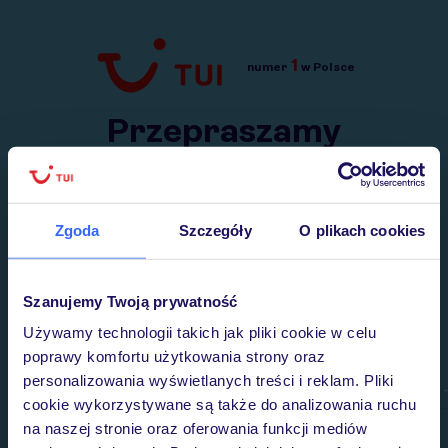
1
numer
w Polsce
Przejdź do TUI.pl
Przepraszamy
Wysłaliśmy nasz serwis na krótkie wakacje.
Wracamy niebawem!
Zgoda
Szczegóły
O plikach cookies
Szanujemy Twoją prywatność
Używamy technologii takich jak pliki cookie w celu
poprawy komfortu użytkowania strony oraz
personalizowania wyświetlanych treści i reklam. Pliki
cookie wykorzystywane są także do analizowania ruchu
na naszej stronie oraz oferowania funkcji mediów