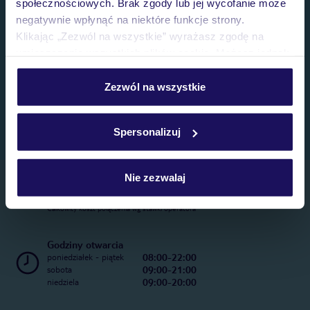
społecznościowych. Brak zgody lub jej wycofanie może
negatywnie wpłynąć na niektóre funkcje strony.
Klikając „Zezwól na wszystkie” wyrażasz zgodę na
umieszczenie wszystkich plików cookie. Możesz jednak
personalizować swój wybór wchodząc w zakładkę
„Szczegóły”
Zezwól na wszystkie
Szczegółowe informacje o plikach cookie znajdziesz
w
polityce plików cookies
oraz
polityce prywatności
.
Spersonalizuj
Nie zezwalaj
Telefoniczne Centrum Rezerwacji
22 270 31 20
Całkowity koszt połączenia wg stawki operatora
Godziny otwarcia
08:00-22:00
poniedziałek - piątek
09:00-21:00
sobota
09:00-20:00
niedziela