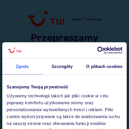
1
numer
w Polsce
Przejdź do TUI.pl
Przepraszamy
Wysłaliśmy nasz serwis na krótkie wakacje.
Wracamy niebawem!
Zgoda
Szczegóły
O plikach cookies
Szanujemy Twoją prywatność
Używamy technologii takich jak pliki cookie w celu
poprawy komfortu użytkowania strony oraz
personalizowania wyświetlanych treści i reklam. Pliki
cookie wykorzystywane są także do analizowania ruchu
na naszej stronie oraz oferowania funkcji mediów