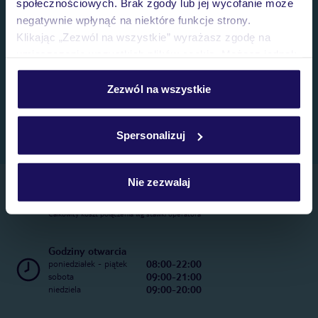
społecznościowych. Brak zgody lub jej wycofanie może
negatywnie wpłynąć na niektóre funkcje strony.
Klikając „Zezwól na wszystkie” wyrażasz zgodę na
umieszczenie wszystkich plików cookie. Możesz jednak
personalizować swój wybór wchodząc w zakładkę
„Szczegóły”
Zezwól na wszystkie
Szczegółowe informacje o plikach cookie znajdziesz
w
polityce plików cookies
oraz
polityce prywatności
.
Spersonalizuj
Nie zezwalaj
Telefoniczne Centrum Rezerwacji
22 270 31 20
Całkowity koszt połączenia wg stawki operatora
Godziny otwarcia
08:00-22:00
poniedziałek - piątek
09:00-21:00
sobota
09:00-20:00
niedziela