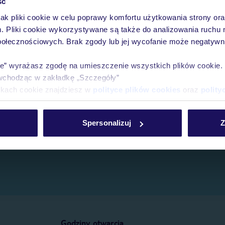
ść
jak pliki cookie w celu poprawy komfortu użytkowania strony or
e.
m. Pliki cookie wykorzystywane są także do analizowania ruchu 
połecznościowych. Brak zgody lub jej wycofanie może negatywni
ie” wyrażasz zgodę na umieszczenie wszystkich plików cookie
wchodząc w zakładkę „Szczegóły”
ikach cookie znajdziesz w
polityce plików cookies
oraz
polity
Spersonalizuj
Z
Godziny otwarcia