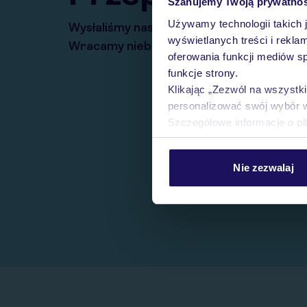
Szanujemy Twoją prywatno
Używamy technologii takich 
Wysłaliśmy nasz serwis na krótkie wakacj
wyświetlanych treści i rekla
Wracamy niebawem!
oferowania funkcji mediów s
funkcje strony.
Klikając „Zezwól na wszystk
personalizować swój wybór 
Szczegółowe informacje o pl
Nie zezwalaj