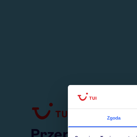
1
numer
w Polsce
Zgoda
Przejdź do TUI.pl
Przepraszamy