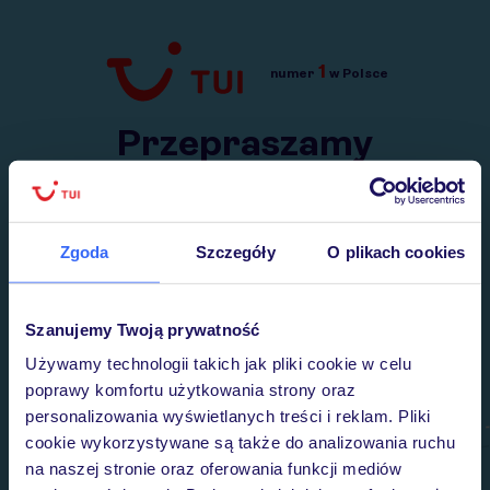
1
numer
w Polsce
Przejdź do TUI.pl
Przepraszamy
Wysłaliśmy nasz serwis na krótkie wakacje.
Wracamy niebawem!
Zgoda
Szczegóły
O plikach cookies
Szanujemy Twoją prywatność
Używamy technologii takich jak pliki cookie w celu
poprawy komfortu użytkowania strony oraz
personalizowania wyświetlanych treści i reklam. Pliki
cookie wykorzystywane są także do analizowania ruchu
na naszej stronie oraz oferowania funkcji mediów