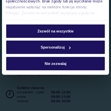
społecznościowych. Brak zgody lub jej wycofanie może
negatywnie wpłynąć na niektóre funkcje strony.
Klikając „Zezwól na wszystkie” wyrażasz zgodę na
umieszczenie wszystkich plików cookie. Możesz jednak
personalizować swój wybór wchodząc w zakładkę
„Szczegóły”
Zezwól na wszystkie
Szczegółowe informacje o plikach cookie znajdziesz
w
polityce plików cookies
oraz
polityce prywatności
.
Spersonalizuj
Nie zezwalaj
Telefoniczne Centrum Rezerwacji
22 270 31 20
Całkowity koszt połączenia wg stawki operatora
Godziny otwarcia
08:00-22:00
poniedziałek - piątek
09:00-21:00
sobota
09:00-20:00
niedziela