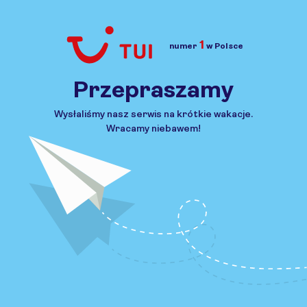
1
numer
w Polsce
Przejdź do TUI.pl
Przepraszamy
Wysłaliśmy nasz serwis na krótkie wakacje.
Wracamy niebawem!