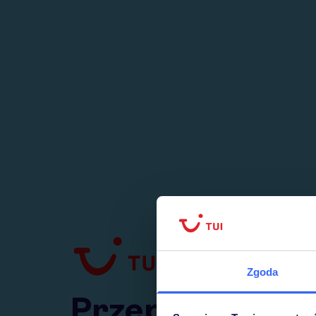
1
numer
w Polsce
Zgoda
Przejdź do TUI.pl
Przepraszamy