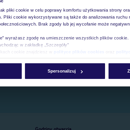
ść
jak pliki cookie w celu poprawy komfortu użytkowania strony or
e.
m. Pliki cookie wykorzystywane są także do analizowania ruchu 
połecznościowych. Brak zgody lub jej wycofanie może negatywni
ie” wyrażasz zgodę na umieszczenie wszystkich plików cookie
wchodząc w zakładkę „Szczegóły”
ikach cookie znajdziesz w
polityce plików cookies
oraz
polity
Spersonalizuj
Z
Godziny otwarcia