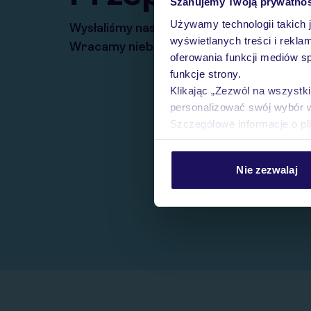
Szanujemy Twoją prywatno
Używamy technologii takich 
Wysłaliśmy nasz serwis na krótkie wakacj
wyświetlanych treści i rekla
Wracamy niebawem!
oferowania funkcji mediów s
funkcje strony.
Klikając „Zezwól na wszystk
personalizować swój wybór 
Szczegółowe informacje o pl
Nie zezwalaj