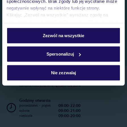
społecznościowych. Brak zgody lub jej wycofanie może
negatywnie wpłynąć na niektóre funkcje strony.
Klikając „Zezwól na wszystkie” wyrażasz zgodę na
umieszczenie wszystkich plików cookie. Możesz jednak
personalizować swój wybór wchodząc w zakładkę
„Szczegóły”
Zezwól na wszystkie
Szczegółowe informacje o plikach cookie znajdziesz
w
polityce plików cookies
oraz
polityce prywatności
.
Spersonalizuj
Nie zezwalaj
Telefoniczne Centrum Rezerwacji
22 270 31 20
Całkowity koszt połączenia wg stawki operatora
Godziny otwarcia
08:00-22:00
poniedziałek - piątek
09:00-21:00
sobota
09:00-20:00
niedziela