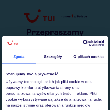
1
numer
w Polsce
Przejdź do TUI.pl
Przepraszamy
Wysłaliśmy nasz serwis na krótkie wakacje.
Wracamy niebawem!
Zgoda
Szczegóły
O plikach cookies
Szanujemy Twoją prywatność
Używamy technologii takich jak pliki cookie w celu
poprawy komfortu użytkowania strony oraz
personalizowania wyświetlanych treści i reklam. Pliki
cookie wykorzystywane są także do analizowania ruchu
na naszej stronie oraz oferowania funkcji mediów