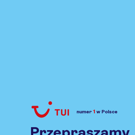
1
numer
w Polsce
Przejdź do TUI.pl
Przepraszamy