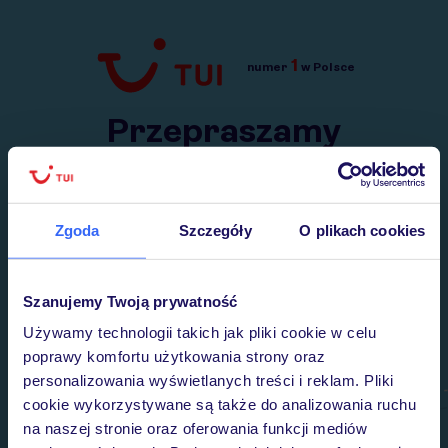
1
numer
w Polsce
Przejdź do TUI.pl
Przepraszamy
Wysłaliśmy nasz serwis na krótkie wakacje.
Wracamy niebawem!
Zgoda
Szczegóły
O plikach cookies
Szanujemy Twoją prywatność
Używamy technologii takich jak pliki cookie w celu
poprawy komfortu użytkowania strony oraz
personalizowania wyświetlanych treści i reklam. Pliki
cookie wykorzystywane są także do analizowania ruchu
na naszej stronie oraz oferowania funkcji mediów