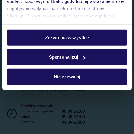
społecznościowych. Brak zgody lub jej wycofanie może
negatywnie wpłynąć na niektóre funkcje strony.
Klikając „Zezwól na wszystkie” wyrażasz zgodę na
umieszczenie wszystkich plików cookie. Możesz jednak
personalizować swój wybór wchodząc w zakładkę
„Szczegóły”
Zezwól na wszystkie
Szczegółowe informacje o plikach cookie znajdziesz
w
polityce plików cookies
oraz
polityce prywatności
.
Spersonalizuj
Nie zezwalaj
Telefoniczne Centrum Rezerwacji
22 270 31 20
Całkowity koszt połączenia wg stawki operatora
Godziny otwarcia
08:00-22:00
poniedziałek - piątek
09:00-21:00
sobota
09:00-20:00
niedziela