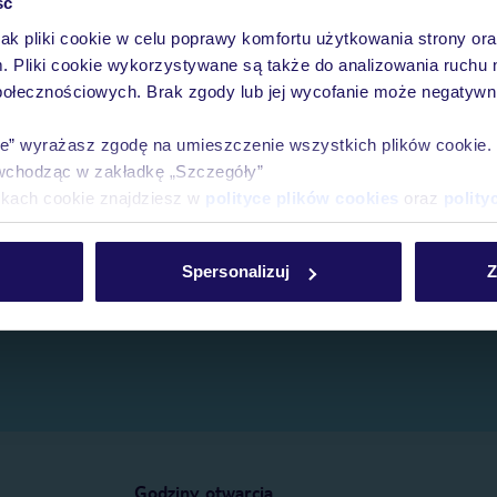
ść
jak pliki cookie w celu poprawy komfortu użytkowania strony or
e.
m. Pliki cookie wykorzystywane są także do analizowania ruchu 
połecznościowych. Brak zgody lub jej wycofanie może negatywni
ie” wyrażasz zgodę na umieszczenie wszystkich plików cookie
wchodząc w zakładkę „Szczegóły”
ikach cookie znajdziesz w
polityce plików cookies
oraz
polity
Spersonalizuj
Z
Godziny otwarcia