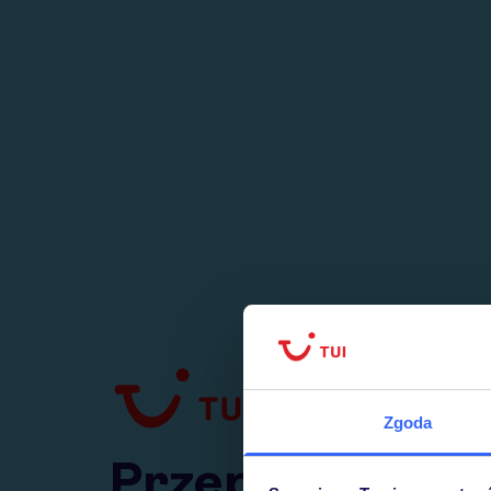
1
numer
w Polsce
Zgoda
Przejdź do TUI.pl
Przepraszamy