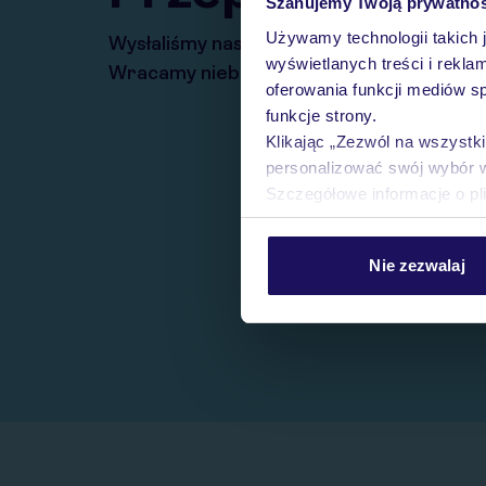
Szanujemy Twoją prywatno
Używamy technologii takich 
Wysłaliśmy nasz serwis na krótkie wakacj
wyświetlanych treści i rekla
Wracamy niebawem!
oferowania funkcji mediów s
funkcje strony.
Klikając „Zezwól na wszystk
personalizować swój wybór 
Szczegółowe informacje o pl
Nie zezwalaj