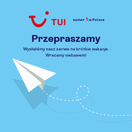
1
numer
w Polsce
Przejdź do TUI.pl
Przepraszamy
Wysłaliśmy nasz serwis na krótkie wakacje.
Wracamy niebawem!