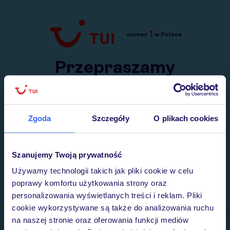
1
numer
w Polsce
Przejdź do TUI.pl
Przepraszamy
Wysłaliśmy nasz serwis na krótkie wakacje.
Wracamy niebawem!
Zgoda
Szczegóły
O plikach cookies
Szanujemy Twoją prywatność
Używamy technologii takich jak pliki cookie w celu
poprawy komfortu użytkowania strony oraz
personalizowania wyświetlanych treści i reklam. Pliki
cookie wykorzystywane są także do analizowania ruchu
na naszej stronie oraz oferowania funkcji mediów