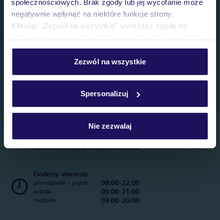
społecznościowych. Brak zgody lub jej wycofanie może
negatywnie wpłynąć na niektóre funkcje strony.
Klikając „Zezwól na wszystkie” wyrażasz zgodę na
umieszczenie wszystkich plików cookie. Możesz jednak
personalizować swój wybór wchodząc w zakładkę
„Szczegóły”
Zezwól na wszystkie
Szczegółowe informacje o plikach cookie znajdziesz
w
polityce plików cookies
oraz
polityce prywatności
.
Spersonalizuj
Nie zezwalaj
Telefoniczne Centrum Rezerwacji
22 270 31 20
Całkowity koszt połączenia wg stawki operatora
Godziny otwarcia
08:00-22:00
poniedziałek - piątek
09:00-21:00
sobota
09:00-20:00
niedziela