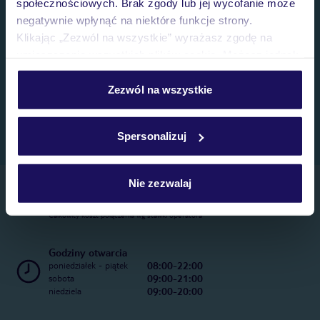
społecznościowych. Brak zgody lub jej wycofanie może
negatywnie wpłynąć na niektóre funkcje strony.
Klikając „Zezwól na wszystkie” wyrażasz zgodę na
umieszczenie wszystkich plików cookie. Możesz jednak
personalizować swój wybór wchodząc w zakładkę
„Szczegóły”
Zezwól na wszystkie
Szczegółowe informacje o plikach cookie znajdziesz
w
polityce plików cookies
oraz
polityce prywatności
.
Spersonalizuj
Nie zezwalaj
Telefoniczne Centrum Rezerwacji
22 270 31 20
Całkowity koszt połączenia wg stawki operatora
Godziny otwarcia
08:00-22:00
poniedziałek - piątek
09:00-21:00
sobota
09:00-20:00
niedziela