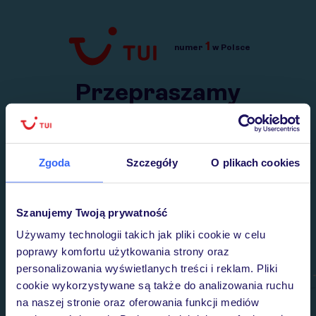
1
numer
w Polsce
Przejdź do TUI.pl
Przepraszamy
Wysłaliśmy nasz serwis na krótkie wakacje.
Wracamy niebawem!
Zgoda
Szczegóły
O plikach cookies
Szanujemy Twoją prywatność
Używamy technologii takich jak pliki cookie w celu
poprawy komfortu użytkowania strony oraz
personalizowania wyświetlanych treści i reklam. Pliki
cookie wykorzystywane są także do analizowania ruchu
na naszej stronie oraz oferowania funkcji mediów