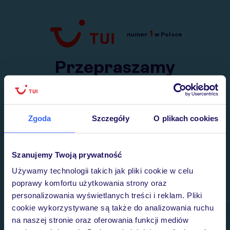
1
numer
w Polsce
Przejdź do TUI.pl
Przepraszamy
Wysłaliśmy nasz serwis na krótkie wakacje.
Wracamy niebawem!
Zgoda
Szczegóły
O plikach cookies
Szanujemy Twoją prywatność
Używamy technologii takich jak pliki cookie w celu
poprawy komfortu użytkowania strony oraz
personalizowania wyświetlanych treści i reklam. Pliki
cookie wykorzystywane są także do analizowania ruchu
na naszej stronie oraz oferowania funkcji mediów