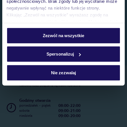
społecznościowych. Brak zgody lub jej wycofanie może
negatywnie wpłynąć na niektóre funkcje strony.
Klikając „Zezwól na wszystkie” wyrażasz zgodę na
umieszczenie wszystkich plików cookie. Możesz jednak
personalizować swój wybór wchodząc w zakładkę
„Szczegóły”
Zezwól na wszystkie
Szczegółowe informacje o plikach cookie znajdziesz
w
polityce plików cookies
oraz
polityce prywatności
.
Spersonalizuj
Nie zezwalaj
Telefoniczne Centrum Rezerwacji
22 270 31 20
Całkowity koszt połączenia wg stawki operatora
Godziny otwarcia
08:00-22:00
poniedziałek - piątek
09:00-21:00
sobota
09:00-20:00
niedziela