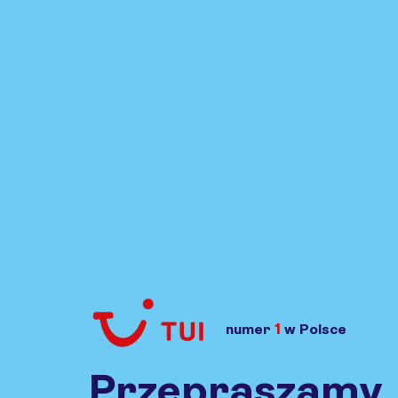
1
numer
w Polsce
Przejdź do TUI.pl
Przepraszamy