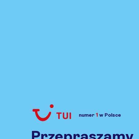
1
numer
w Polsce
Przejdź do TUI.pl
Przepraszamy