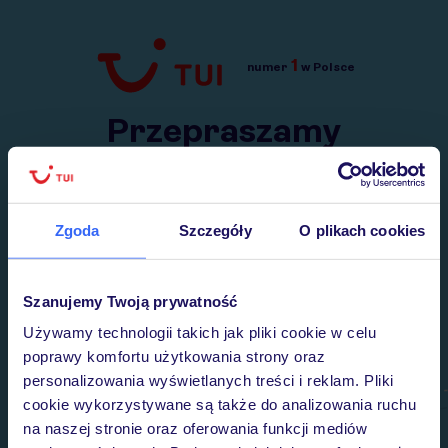
1
numer
w Polsce
Przejdź do TUI.pl
Przepraszamy
Wysłaliśmy nasz serwis na krótkie wakacje.
Wracamy niebawem!
Zgoda
Szczegóły
O plikach cookies
Szanujemy Twoją prywatność
Używamy technologii takich jak pliki cookie w celu
poprawy komfortu użytkowania strony oraz
personalizowania wyświetlanych treści i reklam. Pliki
cookie wykorzystywane są także do analizowania ruchu
na naszej stronie oraz oferowania funkcji mediów