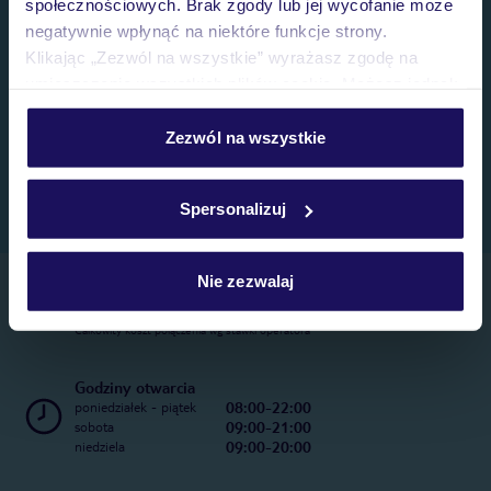
społecznościowych. Brak zgody lub jej wycofanie może
negatywnie wpłynąć na niektóre funkcje strony.
Klikając „Zezwól na wszystkie” wyrażasz zgodę na
umieszczenie wszystkich plików cookie. Możesz jednak
personalizować swój wybór wchodząc w zakładkę
„Szczegóły”
Zezwól na wszystkie
Szczegółowe informacje o plikach cookie znajdziesz
w
polityce plików cookies
oraz
polityce prywatności
.
Spersonalizuj
Nie zezwalaj
Telefoniczne Centrum Rezerwacji
22 270 31 20
Całkowity koszt połączenia wg stawki operatora
Godziny otwarcia
08:00-22:00
poniedziałek - piątek
09:00-21:00
sobota
09:00-20:00
niedziela