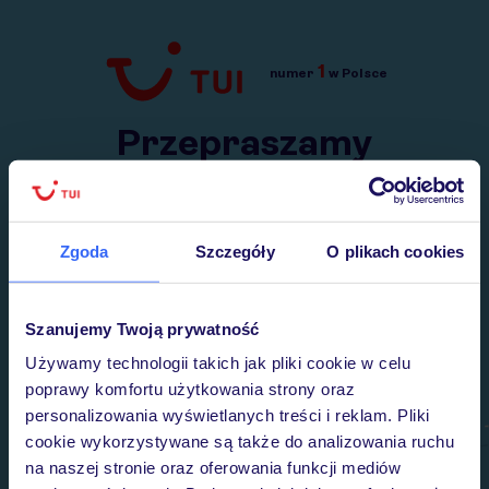
1
numer
w Polsce
Przejdź do TUI.pl
Przepraszamy
Wysłaliśmy nasz serwis na krótkie wakacje.
Wracamy niebawem!
Zgoda
Szczegóły
O plikach cookies
Szanujemy Twoją prywatność
Używamy technologii takich jak pliki cookie w celu
poprawy komfortu użytkowania strony oraz
personalizowania wyświetlanych treści i reklam. Pliki
cookie wykorzystywane są także do analizowania ruchu
na naszej stronie oraz oferowania funkcji mediów