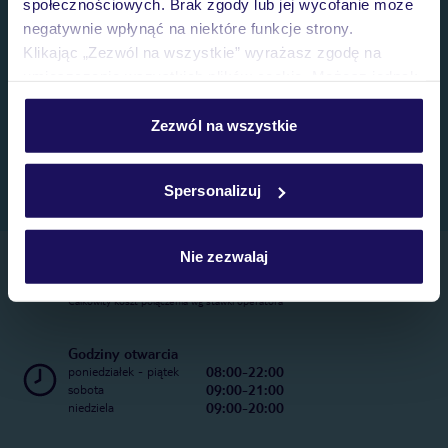
społecznościowych. Brak zgody lub jej wycofanie może
negatywnie wpłynąć na niektóre funkcje strony.
Klikając „Zezwól na wszystkie” wyrażasz zgodę na
umieszczenie wszystkich plików cookie. Możesz jednak
personalizować swój wybór wchodząc w zakładkę
„Szczegóły”
Zezwól na wszystkie
Szczegółowe informacje o plikach cookie znajdziesz
w
polityce plików cookies
oraz
polityce prywatności
.
Spersonalizuj
Nie zezwalaj
Telefoniczne Centrum Rezerwacji
22 270 31 20
Całkowity koszt połączenia wg stawki operatora
Godziny otwarcia
08:00-22:00
poniedziałek - piątek
09:00-21:00
sobota
09:00-20:00
niedziela