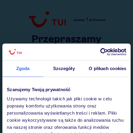
1
numer
w Polsce
Przejdź do TUI.pl
Przepraszamy
Wysłaliśmy nasz serwis na krótkie wakacje.
Wracamy niebawem!
Zgoda
Szczegóły
O plikach cookies
Szanujemy Twoją prywatność
Używamy technologii takich jak pliki cookie w celu
poprawy komfortu użytkowania strony oraz
personalizowania wyświetlanych treści i reklam. Pliki
cookie wykorzystywane są także do analizowania ruchu
na naszej stronie oraz oferowania funkcji mediów