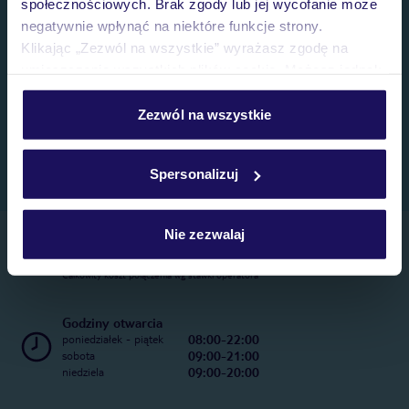
społecznościowych. Brak zgody lub jej wycofanie może
negatywnie wpłynąć na niektóre funkcje strony.
Klikając „Zezwól na wszystkie” wyrażasz zgodę na
umieszczenie wszystkich plików cookie. Możesz jednak
personalizować swój wybór wchodząc w zakładkę
„Szczegóły”
Zezwól na wszystkie
Szczegółowe informacje o plikach cookie znajdziesz
w
polityce plików cookies
oraz
polityce prywatności
.
Spersonalizuj
Nie zezwalaj
Telefoniczne Centrum Rezerwacji
22 270 31 20
Całkowity koszt połączenia wg stawki operatora
Godziny otwarcia
08:00-22:00
poniedziałek - piątek
09:00-21:00
sobota
09:00-20:00
niedziela