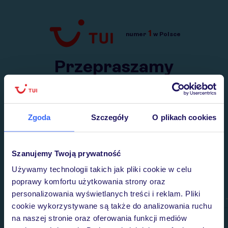
1
numer
w Polsce
Przejdź do TUI.pl
Przepraszamy
Wysłaliśmy nasz serwis na krótkie wakacje.
Wracamy niebawem!
Zgoda
Szczegóły
O plikach cookies
Szanujemy Twoją prywatność
Używamy technologii takich jak pliki cookie w celu
poprawy komfortu użytkowania strony oraz
personalizowania wyświetlanych treści i reklam. Pliki
cookie wykorzystywane są także do analizowania ruchu
na naszej stronie oraz oferowania funkcji mediów