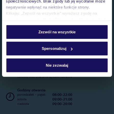
społecznościowych. Brak zgody lub jej wycofanie może
negatywnie wpłynąć na niektóre funkcje strony.
Klikając „Zezwól na wszystkie” wyrażasz zgodę na
umieszczenie wszystkich plików cookie. Możesz jednak
personalizować swój wybór wchodząc w zakładkę
„Szczegóły”
Zezwól na wszystkie
Szczegółowe informacje o plikach cookie znajdziesz
w
polityce plików cookies
oraz
polityce prywatności
.
Spersonalizuj
Nie zezwalaj
Telefoniczne Centrum Rezerwacji
22 270 31 20
Całkowity koszt połączenia wg stawki operatora
Godziny otwarcia
08:00-22:00
poniedziałek - piątek
09:00-21:00
sobota
09:00-20:00
niedziela