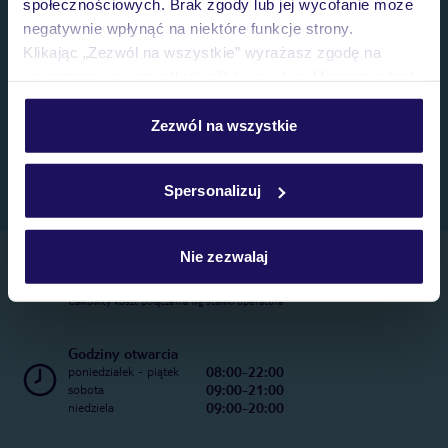
społecznościowych. Brak zgody lub jej wycofanie może
negatywnie wpłynąć na niektóre funkcje strony.
Klikając „Zezwól na wszystkie” wyrażasz zgodę na
umieszczenie wszystkich plików cookie. Możesz jednak
personalizować swój wybór wchodząc w zakładkę
„Szczegóły”
Zezwól na wszystkie
Szczegółowe informacje o plikach cookie znajdziesz
w
polityce plików cookies
oraz
polityce prywatności
.
Spersonalizuj
Nie zezwalaj
Telefoniczne Centrum Rezerwacji
22 270 31 20
Całkowity koszt połączenia wg stawki operatora
Godziny otwarcia
08:00-22:00
poniedziałek - piątek
09:00-21:00
sobota
09:00-20:00
niedziela