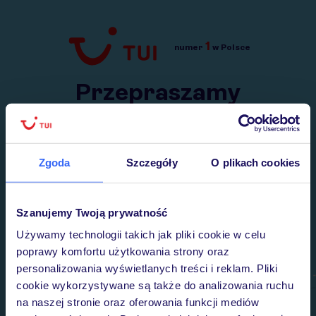
1
numer
w Polsce
Przejdź do TUI.pl
Przepraszamy
Wysłaliśmy nasz serwis na krótkie wakacje.
Wracamy niebawem!
Zgoda
Szczegóły
O plikach cookies
Szanujemy Twoją prywatność
Używamy technologii takich jak pliki cookie w celu
poprawy komfortu użytkowania strony oraz
personalizowania wyświetlanych treści i reklam. Pliki
cookie wykorzystywane są także do analizowania ruchu
na naszej stronie oraz oferowania funkcji mediów