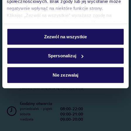
społecznościowych. Brak zgody lub jej wycofanie może
negatywnie wpłynąć na niektóre funkcje strony.
Klikając „Zezwól na wszystkie” wyrażasz zgodę na
umieszczenie wszystkich plików cookie. Możesz jednak
personalizować swój wybór wchodząc w zakładkę
„Szczegóły”
Zezwól na wszystkie
Szczegółowe informacje o plikach cookie znajdziesz
w
polityce plików cookies
oraz
polityce prywatności
.
Spersonalizuj
Nie zezwalaj
Telefoniczne Centrum Rezerwacji
22 270 31 20
Całkowity koszt połączenia wg stawki operatora
Godziny otwarcia
08:00-22:00
poniedziałek - piątek
09:00-21:00
sobota
09:00-20:00
niedziela