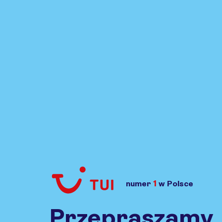
1
numer
w Polsce
Przejdź do TUI.pl
Przepraszamy