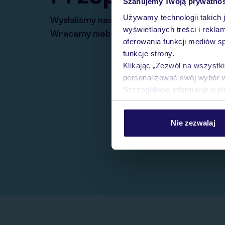
Szanujemy Twoją prywatno
Używamy technologii takich 
Wysłaliśmy nasz serwis na krótkie wakacj
wyświetlanych treści i rekla
Wracamy niebawem!
oferowania funkcji mediów s
funkcje strony.
Klikając „Zezwól na wszystk
personalizować swój wybór 
Szczegółowe informacje o pl
Nie zezwalaj