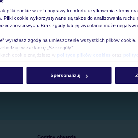
ść
jak pliki cookie w celu poprawy komfortu użytkowania strony or
e.
m. Pliki cookie wykorzystywane są także do analizowania ruchu 
połecznościowych. Brak zgody lub jej wycofanie może negatywni
ie” wyrażasz zgodę na umieszczenie wszystkich plików cookie
wchodząc w zakładkę „Szczegóły”
ikach cookie znajdziesz w
polityce plików cookies
oraz
polity
Spersonalizuj
Z
Godziny otwarcia