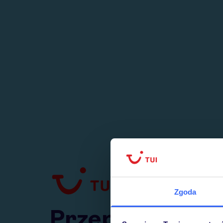
1
numer
w Polsce
Zgoda
Przejdź do TUI.pl
Przepraszamy