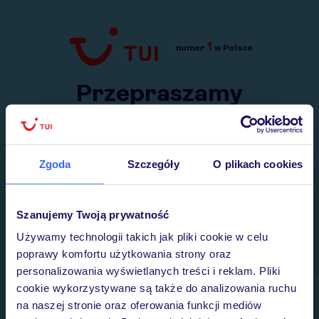
1
numer
w Polsce
Przejdź do TUI.pl
Przepraszamy
Wysłaliśmy nasz serwis na krótkie wakacje.
Wracamy niebawem!
Zgoda
Szczegóły
O plikach cookies
Szanujemy Twoją prywatność
Używamy technologii takich jak pliki cookie w celu
poprawy komfortu użytkowania strony oraz
personalizowania wyświetlanych treści i reklam. Pliki
cookie wykorzystywane są także do analizowania ruchu
na naszej stronie oraz oferowania funkcji mediów