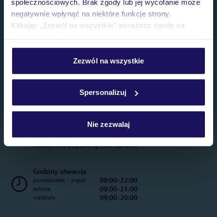
społecznościowych. Brak zgody lub jej wycofanie może
negatywnie wpłynąć na niektóre funkcje strony.
Klikając „Zezwól na wszystkie” wyrażasz zgodę na
umieszczenie wszystkich plików cookie. Możesz jednak
personalizować swój wybór wchodząc w zakładkę
„Szczegóły”
Zezwól na wszystkie
Szczegółowe informacje o plikach cookie znajdziesz
w
polityce plików cookies
oraz
polityce prywatności
.
Spersonalizuj
Nie zezwalaj
Telefoniczne Centrum Rezerwacji
22 270 31 20
Całkowity koszt połączenia wg stawki operatora
Godziny otwarcia
08:00-22:00
poniedziałek - piątek
09:00-21:00
sobota
09:00-20:00
niedziela