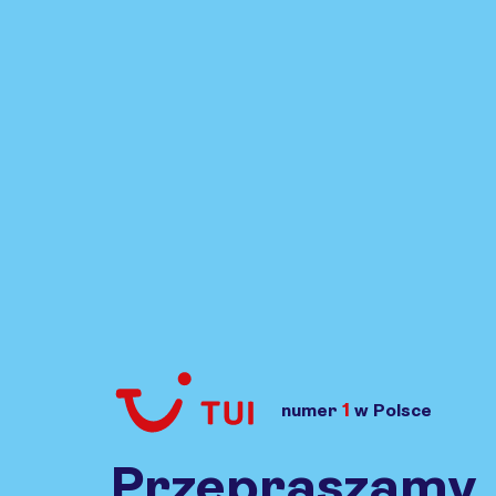
1
numer
w Polsce
Przejdź do TUI.pl
Przepraszamy