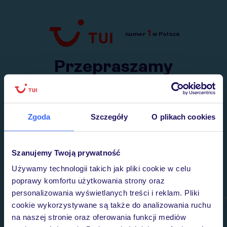
1
numer
w Polsce
Przejdź do TUI.pl
Przepraszamy
Wysłaliśmy nasz serwis na krótkie wakacje.
Wracamy niebawem!
Zgoda
Szczegóły
O plikach cookies
Szanujemy Twoją prywatność
Używamy technologii takich jak pliki cookie w celu
poprawy komfortu użytkowania strony oraz
personalizowania wyświetlanych treści i reklam. Pliki
cookie wykorzystywane są także do analizowania ruchu
na naszej stronie oraz oferowania funkcji mediów