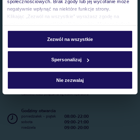
społecznościowych. Brak zgody lub jej wycofanie może
negatywnie wpłynąć na niektóre funkcje strony.
Klikając „Zezwól na wszystkie” wyrażasz zgodę na
umieszczenie wszystkich plików cookie. Możesz jednak
personalizować swój wybór wchodząc w zakładkę
„Szczegóły”
Zezwól na wszystkie
Szczegółowe informacje o plikach cookie znajdziesz
w
polityce plików cookies
oraz
polityce prywatności
.
Spersonalizuj
Nie zezwalaj
Telefoniczne Centrum Rezerwacji
22 270 31 20
Całkowity koszt połączenia wg stawki operatora
Godziny otwarcia
08:00-22:00
poniedziałek - piątek
09:00-21:00
sobota
09:00-20:00
niedziela