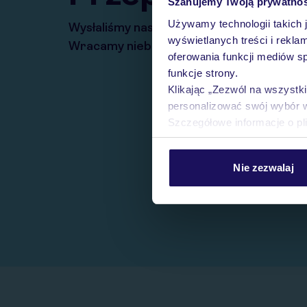
Szanujemy Twoją prywatno
Używamy technologii takich 
Wysłaliśmy nasz serwis na krótkie wakacj
wyświetlanych treści i rekla
Wracamy niebawem!
oferowania funkcji mediów s
funkcje strony.
Klikając „Zezwól na wszystk
personalizować swój wybór 
Szczegółowe informacje o pl
Nie zezwalaj