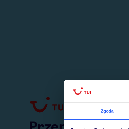
1
numer
w Polsce
Zgoda
Przejdź do TUI.pl
Przepraszamy