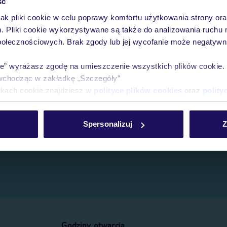
ść
jak pliki cookie w celu poprawy komfortu użytkowania strony or
e.
m. Pliki cookie wykorzystywane są także do analizowania ruchu 
połecznościowych. Brak zgody lub jej wycofanie może negatywni
ie” wyrażasz zgodę na umieszczenie wszystkich plików cookie
wchodząc w zakładkę „Szczegóły”
ikach cookie znajdziesz w
polityce plików cookies
oraz
polity
Spersonalizuj
Z
Godziny otwarcia