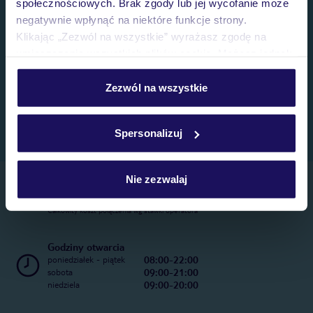
społecznościowych. Brak zgody lub jej wycofanie może
negatywnie wpłynąć na niektóre funkcje strony.
Klikając „Zezwól na wszystkie” wyrażasz zgodę na
umieszczenie wszystkich plików cookie. Możesz jednak
personalizować swój wybór wchodząc w zakładkę
„Szczegóły”
Zezwól na wszystkie
Szczegółowe informacje o plikach cookie znajdziesz
w
polityce plików cookies
oraz
polityce prywatności
.
Spersonalizuj
Nie zezwalaj
Telefoniczne Centrum Rezerwacji
22 270 31 20
Całkowity koszt połączenia wg stawki operatora
Godziny otwarcia
08:00-22:00
poniedziałek - piątek
09:00-21:00
sobota
09:00-20:00
niedziela