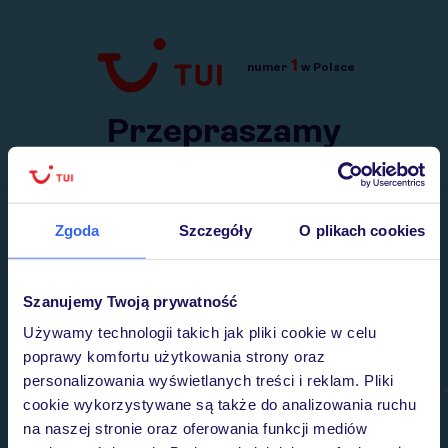
1
numer
w Polsce
Przejdź do TUI.pl
Przepraszamy
Wysłaliśmy nasz serwis na krótkie wakacje.
Wracamy niebawem!
Zgoda
Szczegóły
O plikach cookies
Szanujemy Twoją prywatność
Używamy technologii takich jak pliki cookie w celu
poprawy komfortu użytkowania strony oraz
personalizowania wyświetlanych treści i reklam. Pliki
cookie wykorzystywane są także do analizowania ruchu
na naszej stronie oraz oferowania funkcji mediów