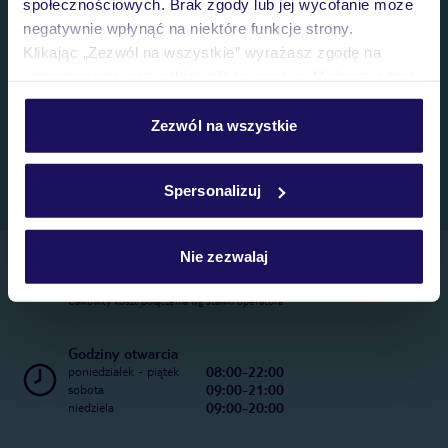
społecznościowych. Brak zgody lub jej wycofanie może
negatywnie wpłynąć na niektóre funkcje strony.
Klikając „Zezwól na wszystkie” wyrażasz zgodę na
umieszczenie wszystkich plików cookie. Możesz jednak
personalizować swój wybór wchodząc w zakładkę
„Szczegóły”
Zezwól na wszystkie
Szczegółowe informacje o plikach cookie znajdziesz
w
polityce plików cookies
oraz
polityce prywatności
.
Spersonalizuj
Nie zezwalaj
Telefoniczne Centrum Rezerwacji
22 270 31 20
Całkowity koszt połączenia wg stawki operatora
Godziny otwarcia
08:00-22:00
poniedziałek - piątek
09:00-21:00
sobota
09:00-20:00
niedziela