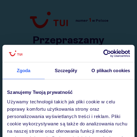
1
numer
w Polsce
Przejdź do TUI.pl
Przepraszamy
Wysłaliśmy nasz serwis na krótkie wakacje.
Wracamy niebawem!
Zgoda
Szczegóły
O plikach cookies
Szanujemy Twoją prywatność
Używamy technologii takich jak pliki cookie w celu
poprawy komfortu użytkowania strony oraz
personalizowania wyświetlanych treści i reklam. Pliki
cookie wykorzystywane są także do analizowania ruchu
na naszej stronie oraz oferowania funkcji mediów