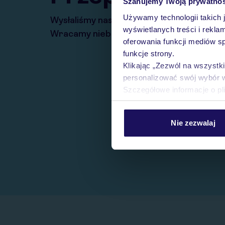
Szanujemy Twoją prywatno
Używamy technologii takich 
Wysłaliśmy nasz serwis na krótkie wakacj
wyświetlanych treści i rekla
Wracamy niebawem!
oferowania funkcji mediów s
funkcje strony.
Klikając „Zezwól na wszystk
personalizować swój wybór 
Szczegółowe informacje o pl
Nie zezwalaj