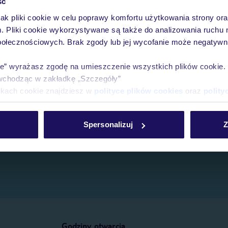
ść
jak pliki cookie w celu poprawy komfortu użytkowania strony or
e.
m. Pliki cookie wykorzystywane są także do analizowania ruchu 
połecznościowych. Brak zgody lub jej wycofanie może negatywni
ie” wyrażasz zgodę na umieszczenie wszystkich plików cookie
wchodząc w zakładkę „Szczegóły”
ikach cookie znajdziesz w
polityce plików cookies
oraz
polity
Spersonalizuj
Z
Godziny otwarcia