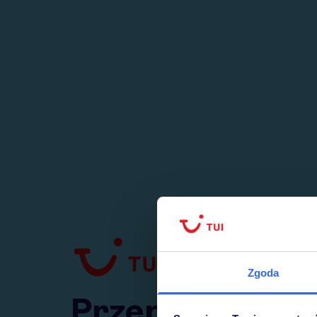
1
numer
w Polsce
Zgoda
Przejdź do TUI.pl
Przepraszamy