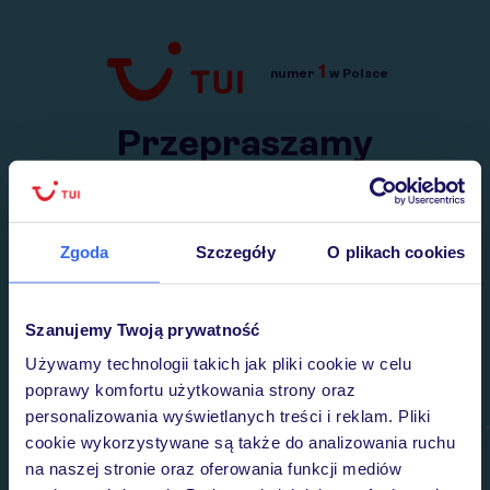
1
numer
w Polsce
Przejdź do TUI.pl
Przepraszamy
Wysłaliśmy nasz serwis na krótkie wakacje.
Wracamy niebawem!
Zgoda
Szczegóły
O plikach cookies
Szanujemy Twoją prywatność
Używamy technologii takich jak pliki cookie w celu
poprawy komfortu użytkowania strony oraz
personalizowania wyświetlanych treści i reklam. Pliki
cookie wykorzystywane są także do analizowania ruchu
na naszej stronie oraz oferowania funkcji mediów