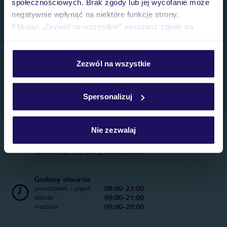
społecznościowych. Brak zgody lub jej wycofanie może
negatywnie wpłynąć na niektóre funkcje strony.
Klikając „Zezwól na wszystkie” wyrażasz zgodę na
umieszczenie wszystkich plików cookie. Możesz jednak
personalizować swój wybór wchodząc w zakładkę
„Szczegóły”
Zezwól na wszystkie
Szczegółowe informacje o plikach cookie znajdziesz
w
polityce plików cookies
oraz
polityce prywatności
.
Spersonalizuj
Nie zezwalaj
Telefoniczne Centrum Rezerwacji
22 270 31 20
Całkowity koszt połączenia wg stawki operatora
Godziny otwarcia
08:00-22:00
poniedziałek - piątek
09:00-21:00
sobota
09:00-20:00
niedziela