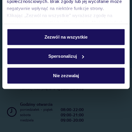
społecznościowych. Brak zgody lub jej wycofanie może
negatywnie wpłynąć na niektóre funkcje strony.
Klikając „Zezwól na wszystkie” wyrażasz zgodę na
umieszczenie wszystkich plików cookie. Możesz jednak
personalizować swój wybór wchodząc w zakładkę
„Szczegóły”
Zezwól na wszystkie
Szczegółowe informacje o plikach cookie znajdziesz
w
polityce plików cookies
oraz
polityce prywatności
.
Spersonalizuj
Nie zezwalaj
Telefoniczne Centrum Rezerwacji
22 270 31 20
Całkowity koszt połączenia wg stawki operatora
Godziny otwarcia
08:00-22:00
poniedziałek - piątek
09:00-21:00
sobota
09:00-20:00
niedziela