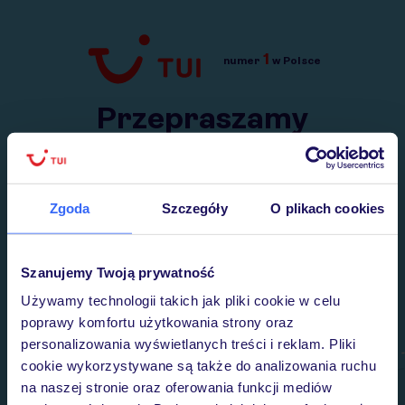
1
numer
w Polsce
Przejdź do TUI.pl
Przepraszamy
Wysłaliśmy nasz serwis na krótkie wakacje.
Wracamy niebawem!
Zgoda
Szczegóły
O plikach cookies
Szanujemy Twoją prywatność
Używamy technologii takich jak pliki cookie w celu
poprawy komfortu użytkowania strony oraz
personalizowania wyświetlanych treści i reklam. Pliki
cookie wykorzystywane są także do analizowania ruchu
na naszej stronie oraz oferowania funkcji mediów