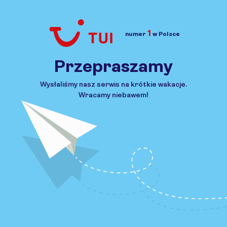
1
numer
w Polsce
Przejdź do TUI.pl
Przepraszamy
Wysłaliśmy nasz serwis na krótkie wakacje.
Wracamy niebawem!