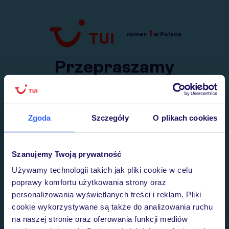
1
numer
w Polsce
Przejdź do TUI.pl
Przepraszamy
Wysłaliśmy nasz serwis na krótkie wakacje.
Wracamy niebawem!
Zgoda
Szczegóły
O plikach cookies
Szanujemy Twoją prywatność
Używamy technologii takich jak pliki cookie w celu
poprawy komfortu użytkowania strony oraz
personalizowania wyświetlanych treści i reklam. Pliki
cookie wykorzystywane są także do analizowania ruchu
na naszej stronie oraz oferowania funkcji mediów