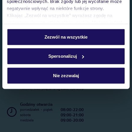
społecznościowych. Brak zgody lub jej wycofanie może
negatywnie wpłynąć na niektóre funkcje strony.
Klikając „Zezwól na wszystkie” wyrażasz zgodę na
umieszczenie wszystkich plików cookie. Możesz jednak
personalizować swój wybór wchodząc w zakładkę
„Szczegóły”
Zezwól na wszystkie
Szczegółowe informacje o plikach cookie znajdziesz
w
polityce plików cookies
oraz
polityce prywatności
.
Spersonalizuj
Nie zezwalaj
Telefoniczne Centrum Rezerwacji
22 270 31 20
Całkowity koszt połączenia wg stawki operatora
Godziny otwarcia
08:00-22:00
poniedziałek - piątek
09:00-21:00
sobota
09:00-20:00
niedziela