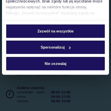
społecznościowych. Brak zgody lub jej wycofanie może
negatywnie wpłynąć na niektóre funkcje strony.
Klikając „Zezwól na wszystkie” wyrażasz zgodę na
umieszczenie wszystkich plików cookie. Możesz jednak
personalizować swój wybór wchodząc w zakładkę
„Szczegóły”
Zezwól na wszystkie
Szczegółowe informacje o plikach cookie znajdziesz
w
polityce plików cookies
oraz
polityce prywatności
.
Spersonalizuj
Nie zezwalaj
Telefoniczne Centrum Rezerwacji
22 270 31 20
Całkowity koszt połączenia wg stawki operatora
Godziny otwarcia
08:00-22:00
poniedziałek - piątek
09:00-21:00
sobota
09:00-20:00
niedziela