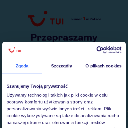
1
numer
w Polsce
Przejdź do TUI.pl
Przepraszamy
Wysłaliśmy nasz serwis na krótkie wakacje.
Wracamy niebawem!
Zgoda
Szczegóły
O plikach cookies
Szanujemy Twoją prywatność
Używamy technologii takich jak pliki cookie w celu
poprawy komfortu użytkowania strony oraz
personalizowania wyświetlanych treści i reklam. Pliki
cookie wykorzystywane są także do analizowania ruchu
na naszej stronie oraz oferowania funkcji mediów