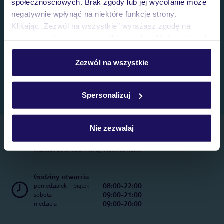
społecznościowych. Brak zgody lub jej wycofanie może
negatywnie wpłynąć na niektóre funkcje strony.
Klikając „Zezwól na wszystkie” wyrażasz zgodę na
umieszczenie wszystkich plików cookie. Możesz jednak
personalizować swój wybór wchodząc w zakładkę
„Szczegóły”
Zezwól na wszystkie
Szczegółowe informacje o plikach cookie znajdziesz
w
polityce plików cookies
oraz
polityce prywatności
.
Spersonalizuj
Nie zezwalaj
Telefoniczne Centrum Rezerwacji
22 270 31 20
Całkowity koszt połączenia wg stawki operatora
Godziny otwarcia
08:00-22:00
poniedziałek - piątek
09:00-21:00
sobota
09:00-20:00
niedziela