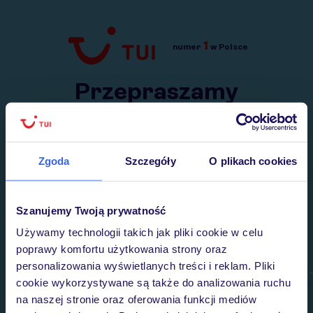
1
numer
w Polsce
Przejdź do TUI.pl
Przepraszamy
Wysłaliśmy nasz serwis na krótkie wakacje.
Wracamy niebawem!
Zgoda
Szczegóły
O plikach cookies
Szanujemy Twoją prywatność
Używamy technologii takich jak pliki cookie w celu
poprawy komfortu użytkowania strony oraz
personalizowania wyświetlanych treści i reklam. Pliki
cookie wykorzystywane są także do analizowania ruchu
na naszej stronie oraz oferowania funkcji mediów